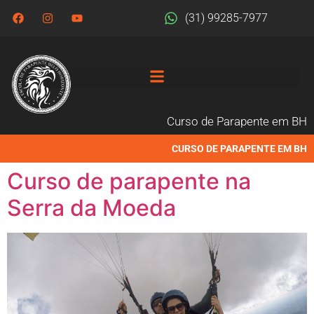
(31) 99285-7977
Curso de Parapente em BH
CURSO DE PARAPENTE EM BH
Curso de parapente na
Serra da Moeda