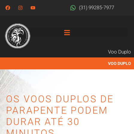
(31) 99285-7977
Voo Duplo
VOO DUPLO
OS VOOS DUPLOS DE
PARAPENTE PODEM
DURAR ATÉ 30
MINUTOS