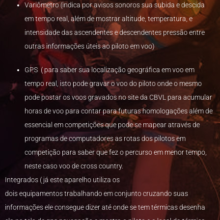
Variômetro (indica por avisos sonoros sua subida e descida
em tempo real, além de mostrar altitude, temperatura, e
intensidade das ascendentes e descendentes pressão entre
outras informações úteis ao piloto em voo)
GPS ( para saber sua localização geográfica em voo em
tempo real, isto pode gravar o voo do piloto onde o mesmo
pode postar os voos gravados no site da CBVL para acumular
horas de voo para contar para futuras homologações além de
essencial em competições que pode se mapear através de
programas de computadores as rotas dos pilotos em
competição para saber que fez o percurso em menor tempo,
neste caso voo de cross country.
Integrados ( já este aparelho utiliza os
dois equipamentos trabalhando em conjunto cruzando suas
informações ele consegue dizer até onde se tem térmicas desenha