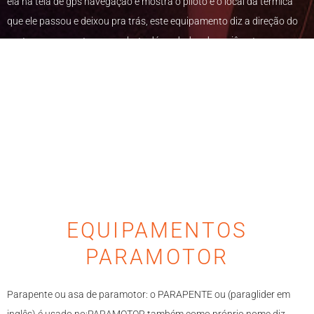
ela na tela de gps navegação e mostra o piloto e o local da térmica
que ele passou e deixou pra trás, este equipamento diz a direção do
vento em voo em tempo real e te dá os dados do variômetro com
avisos sonoros de subida e descida, se tornando quase que
indispensável em voos de cross country ou até mesmo em voos
recreativos, para pilotos exigentes
EQUIPAMENTOS
PARAMOTOR
Parapente ou asa de paramotor: o PARAPENTE ou (paraglider em
inglês) é usado no:PARAMOTOR também como próprio nome diz