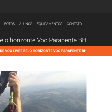
FOTOS
ALUNOS
EQUIPAMENTOS
CONTATO
belo horizonte Voo Parapente BH
 DE VOO LIVRE BELO HORIZONTE VOO PARAPENTE BH