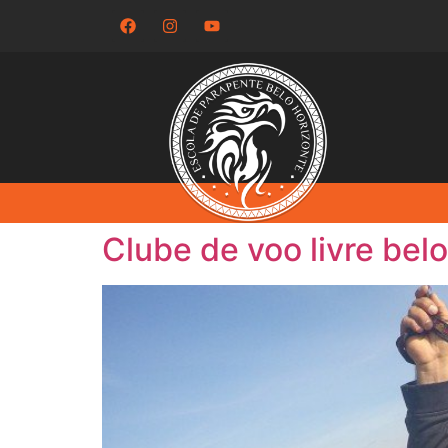
Clube de voo livre bel