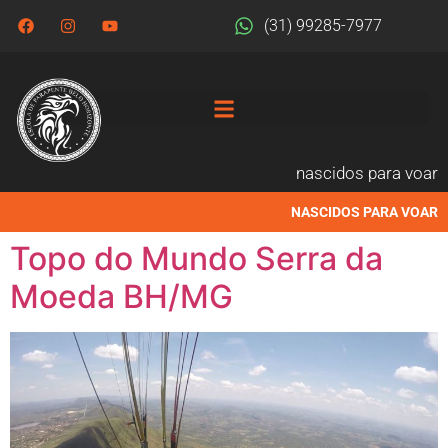
(31) 99285-7977
nascidos para voar
NASCIDOS PARA VOAR
Topo do Mundo Serra da
Moeda BH/MG