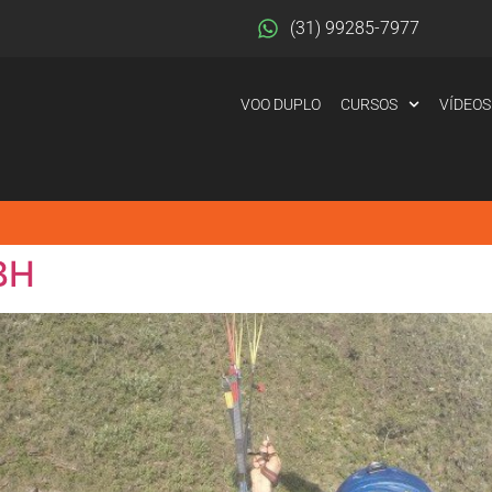
(31) 99285-7977
VOO DUPLO
CURSOS
VÍDEOS
BH