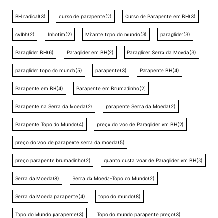
BH radical
(3)
curso de parapente
(2)
Curso de Parapente em BH
(3)
cvlbh
(2)
Inhotim
(2)
Mirante topo do mundo
(3)
paraglider
(3)
Paraglider BH
(6)
Paraglider em BH
(2)
Paraglider Serra da Moeda
(3)
paraglider topo do mundo
(5)
parapente
(3)
Parapente BH
(4)
Parapente em BH
(4)
Parapente em Brumadinho
(2)
Parapente na Serra da Moeda
(2)
parapente Serra da Moeda
(2)
Parapente Topo do Mundo
(4)
preço do voo de Paraglider em BH
(2)
preço do voo de parapente serra da moeda
(5)
preço parapente brumadinho
(2)
quanto custa voar de Paraglider em BH
(3)
Serra da Moeda
(8)
Serra da Moeda-Topo do Mundo
(2)
Serra da Moeda parapente
(4)
topo do mundo
(8)
Topo do Mundo parapente
(3)
Topo do mundo parapente preço
(3)